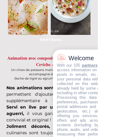
À partir de
45 pers.
8
€
HT/pers.
Welcome
Animation avec composition au choix - Bar à
Ceviche - Cru
With our 105
partners
, we wish to store a
access information on your devices (cookie
Un choix de poissons marinés (daurade ou thon)
pixels in emails, etc.), combine and sha
accompagné de 2 sauces
(leche de tigré ou agrume passion-mangue)
your personal data with our partners, wheth
collected on this website or in our email
Nos animations sont clés en main
et
already held by some of us, or obtained late
including in other contexts.
permettent d'ajouter une dimension
Processing this data (identifiers, browsin
supplémentaire à vos évènements.
preferences, purchases, loyalty programs, I
postal addresses and emails, phone, preci
Servi en live par un maître d'hotel
geolocation, etc.) allows developing an
aguerri,
il vous garantit un moment
offering you services, content, commerci
convivial et original !
offers and ads across your devices an
screens (including by email, post, SMS
Joliment décorés,
nos animations
phone, audio, and video), personalising the
culinaires sont toujours sublimés pour
measuring their performance, and analysi