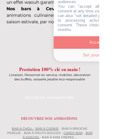
audiences.
un effet waouh garanti.
You can "accept all" and withdraw you
Nos bars à Ceviche sont
des
consent at any time via the "cookie" icon
animations culinaires très prisées, en
can also "set detailed preferences" and obje
to processing activities not subject t
saison estivale, par nos clients !
consent. These choices remain valid for 
months.
Accept all
Set your choices
Prestation 100% clé en main !
Livraison, Personnel en service, mobilier, décoration
des buffets, vaisselle jetable éco-responsable
EXCLUSIVITÉ - NOS BARS SUCRÉS
DÉCOUVREZ NOS ANIMATIONS
BAR À CHOU -
BAR À COOKIE
- BAR À BRIOCHE
PERDUE - BAR À FRUITS ROUGES -
CANDY BAR
-
BAR
À MOCHIS
- BAR À MINI CRÊPES ...