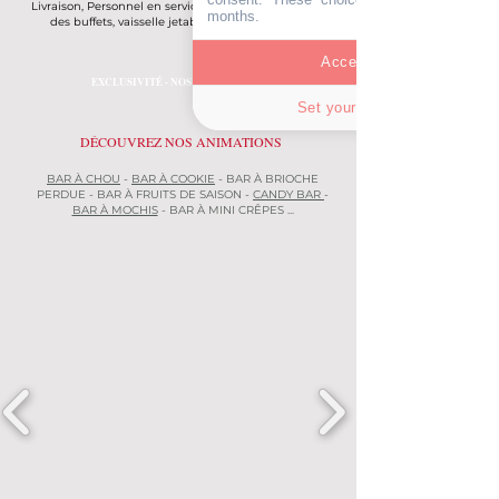
Livraison, Personnel en service, mobilier, décoration
months.
des buffets, vaisselle jetable éco-responsable
Accept all
EXCLUSIVITÉ - NOS BARS SUCRÉS
Set your choices
DÉCOUVREZ NOS ANIMATIONS
BAR À CHOU
-
BAR À COOKIE
- BAR À BRIOCHE
PERDUE - BAR À FRUITS DE SAISON -
CANDY BAR
-
BAR À MOCHIS
- BAR À MINI CRÊPES ...