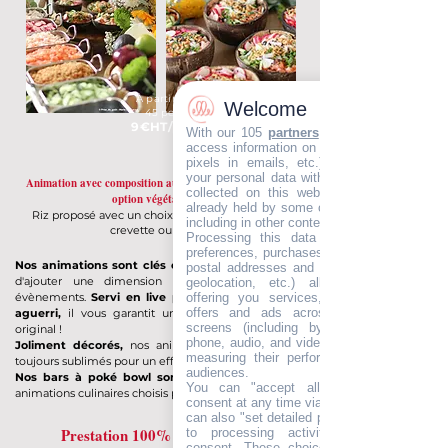
À partir de
Welcome
45 pers.
9€
HT/pers.
With our 105
partners
, we wish to store a
access information on your devices (cookie
pixels in emails, etc.), combine and sha
your personal data with our partners, wheth
Animation avec composition au choix - Poké Bowl avec
collected on this website or in our email
option végétarienne
already held by some of us, or obtained late
Riz proposé avec un choix de crudités, saumon,
including in other contexts.
crevette ou poulet
Processing this data (identifiers, browsin
preferences, purchases, loyalty programs, I
Nos animations sont clés en main
et permettent
postal addresses and emails, phone, preci
d'ajouter une dimension supplémentaire à vos
geolocation, etc.) allows developing an
offering you services, content, commerci
évènements.
Servi en live par un maître d'hotel
offers and ads across your devices an
aguerri,
il vous garantit un moment convivial et
screens (including by email, post, SMS
original !
phone, audio, and video), personalising the
Joliment décorés,
nos animations culinaires sont
measuring their performance, and analysi
toujours sublimés pour un effet waouh garanti.
audiences.
Nos bars à poké bowl sont parmi le TOP 1
des
You can "accept all" and withdraw you
animations culinaires choisis par nos clients !
consent at any time via the "cookie" icon
can also "set detailed preferences" and obje
Prestation 100% clé en main !
to processing activities not subject t
consent. These choices remain valid for 