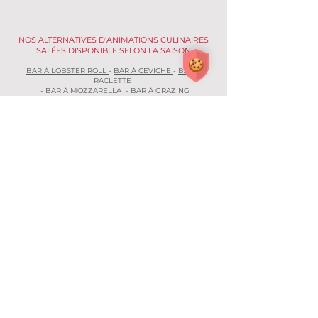
NOS ALTERNATIVES D'ANIMATIONS CULINAIRES
SALÉES DISPONIBLE SELON LA SAISON
BAR À LOBSTER ROLL
-
BAR À CEVICHE
-
BAR À
RACLETTE
-
BAR À MOZZARELLA
-
BAR À GRAZING
LES FOODELLES
Demander un devis !
Les Foodelles est
un
traiteur évènementiel haut
de gamme situé à Paris
pour les entreprises et
les particuliers.
Cocktails, buffets, petits-déjeuners, repas à
l'assiette,
nos offres sont variées pour répondre
au mieux à vos attentes.
Notre mantra :
le goût du partage !
Nous
souhaitons faire de vos évènements des moments
de joie qui ont du sens.