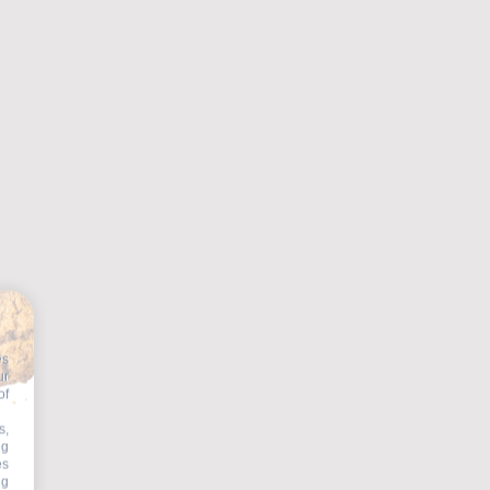
es
ur
of
s,
ng
es
ng