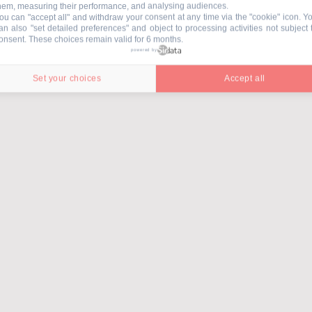
hem, measuring their performance, and analysing audiences.
ou can "accept all" and withdraw your consent at any time via the "cookie" icon
. Y
an also "set detailed preferences" and object to processing activities not subject 
onsent. These choices remain valid for 6 months.
powered by
Set your choices
Accept all