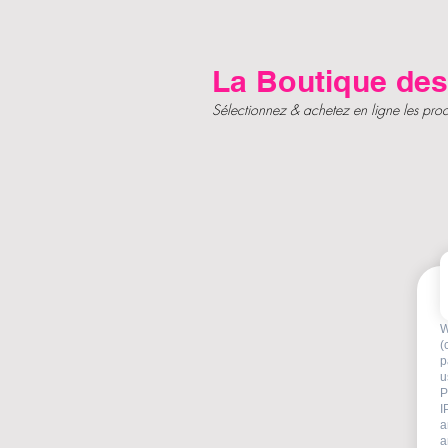
La Boutique des
Sélectionnez & achetez en ligne les produ
W
(
p
- 
u
P
I
a
a