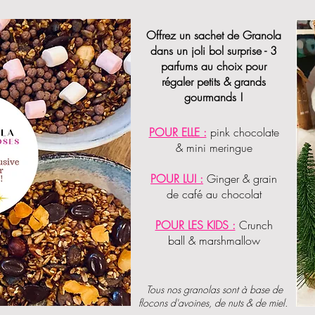
Offrez un sachet de Granola
dans un joli bol surprise - 3
parfums au choix pour
régaler petits & grands
gourmands !
POUR ELLE :
pink chocolate
& mini meringue
POUR LUI :
Ginger & grain
de café au
chocolat
POUR LES KIDS :
Crunch
ball & marshmallow
Tous nos granolas sont à base de
flocons d'avoines, de
nuts
& de miel.