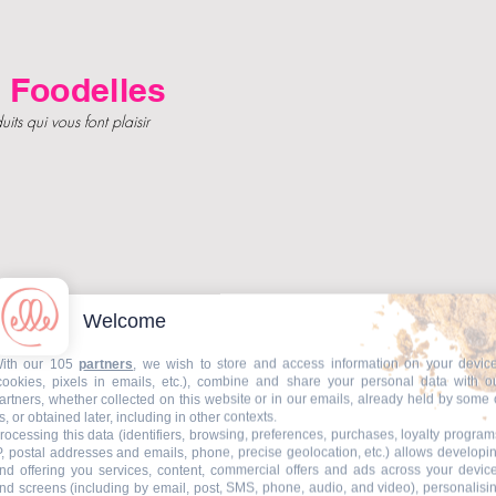
 Foodelles
its qui vous font plaisir
Welcome
ith our 105
partners
, we wish to store and access information on your devic
cookies, pixels in emails, etc.), combine and share your personal data with o
artners, whether collected on this website or in our emails, already held by some 
Disponible en retrait ou livraison en janvier 2022
s, or obtained later, including in other contexts.
rocessing this data (identifiers, browsing, preferences, purchases, loyalty program
P, postal addresses and emails, phone, precise geolocation, etc.) allows developi
nd offering you services, content, commercial offers and ads across your devic
nd screens (including by email, post, SMS, phone, audio, and video), personalisi