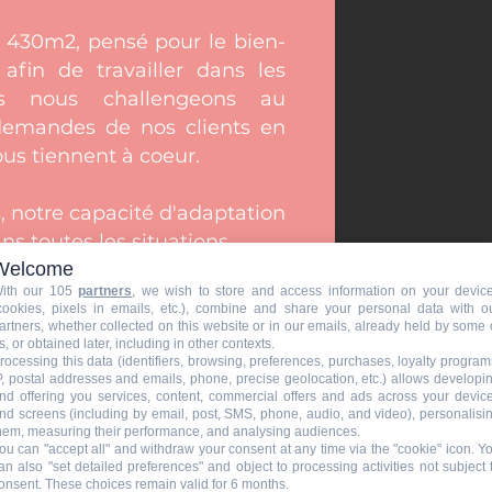
 430m2, pensé pour le bien-
 afin de travailler dans les
ous nous challengeons au
 demandes de nos clients en
us tiennent à coeur.
 notre capacité d'adaptation
s toutes les situations.
Welcome
ith our 105
partners
, we wish to store and access information on your devic
és par nos chefs au sein de
cookies, pixels in emails, etc.), combine and share your personal data with o
ssy-les-Moulineaux, avec des
artners, whether collected on this website or in our emails, already held by some 
s, or obtained later, including in other contexts.
ent de saison.
rocessing this data (identifiers, browsing, preferences, purchases, loyalty program
P, postal addresses and emails, phone, precise geolocation, etc.) allows developi
nd offering you services, content, commercial offers and ads across your devic
îtrise de l'ensemble de la
nd screens (including by email, post, SMS, phone, audio, and video), personalisi
hem, measuring their performance, and analysing audiences.
issance fine des événements
ou can "accept all" and withdraw your consent at any time via the "cookie" icon
. Y
vec nos clients.
an also "set detailed preferences" and object to processing activities not subject 
onsent. These choices remain valid for 6 months.