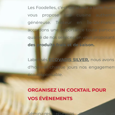
Les Foodelles, c'est un atelier à taille hu
vous propose une cuisine authent
généreuse. Traiteur en Île-De-Franc
accordons une importance toute particuli
qualité de nos services, en vous proposant
des produits frais et de saison.
Labellisés
ECOVADIS SILVER
,
nous avons 
d'honorer chaque jours nos engagemen
éco-responsable.
ORGANISEZ UN COCKTAIL POUR
VOS ÉVÈNEMENTS
Séminaires, réunions d'entreprises, ma