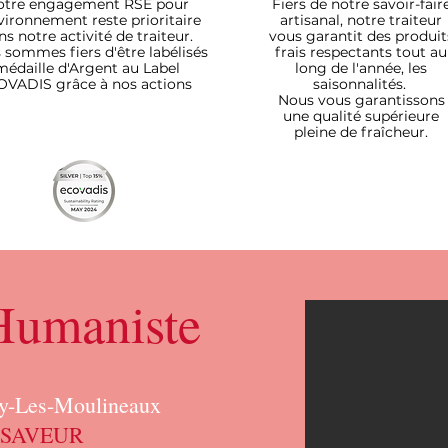
otre engagement RSE pour
Fiers de notre savoir-fair
nvironnement reste prioritaire
artisanal, notre traiteur
ns notre activité de traiteur.
vous garantit des produit
 sommes fiers d'être labélisés
frais respectants tout au
médaille d'Argent au Label
long de l'année, les
OVADIS grâce à nos actions
saisonnalités.
Nous vous garantissons
une qualité supérieure
pleine de fraîcheur.
 Humaniste
sy-Les-Moulineaux
 SAVEUR