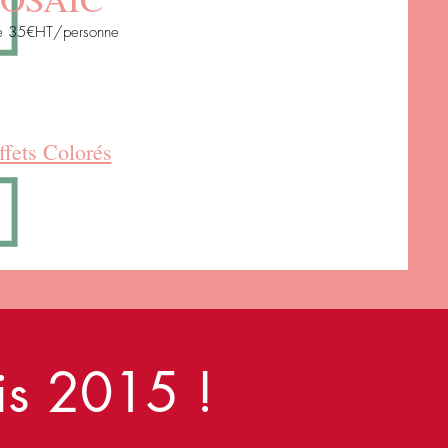
de 35€HT/personne
fets Colorés
uis 2015 !