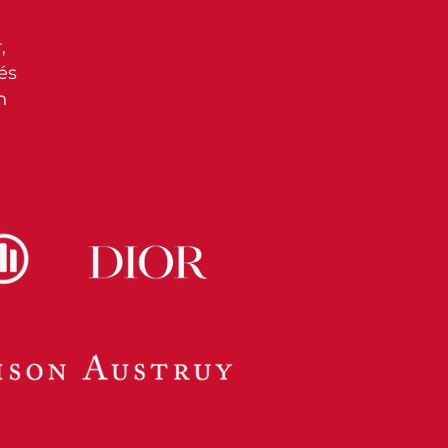
,
sés
n