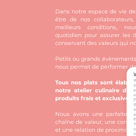
Dans notre espace de vie de
être de nos collaborateurs,
meilleurs conditions, n
quotidien pour assurer les
conservant des valeurs qui no
Petits ou grands évènements,
nous permet de performer dan
W
Tous nos plats sont élabor
(
notre atelier culinaire d'I
p
u
produits frais et exclusivem
P
I
a
Nous avons une parfaite ma
a
t
chaîne de valeur, une conna
Y
et une relation de proximité a
c
c