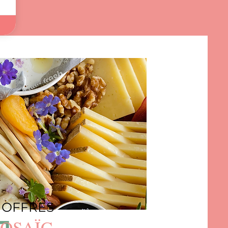
 OFFRES
OSAÏC