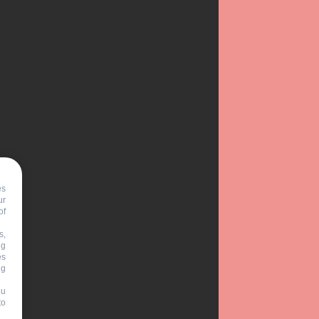
es
ur
of
s,
ng
es
ng
ou
to