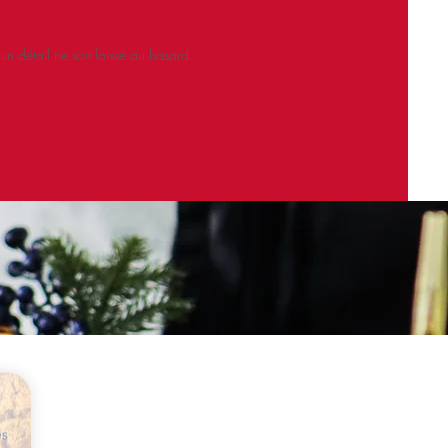
 détail ne soit laissé au hasard.
es