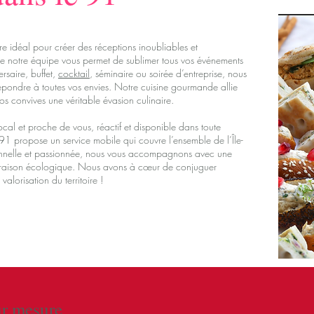
ire idéal pour créer des réceptions inoubliables et
 de notre équipe vous permet de sublimer tous vos événements
rsaire, buffet,
cocktail
, séminaire ou soirée d’entreprise, nous
pondre à toutes vos envies. Notre cuisine gourmande allie
 vos convives une véritable évasion culinaire.
 local et proche de vous, réactif et disponible dans toute
 91 propose un service mobile qui couvre l’ensemble de l’Île-
onnelle et passionnée, nous vous accompagnons avec une
 livraison écologique. Nous avons à cœur de conjuguer
alorisation du territoire !
r mesure