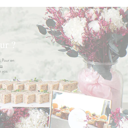
ur ?
. Pour en
es
r vos