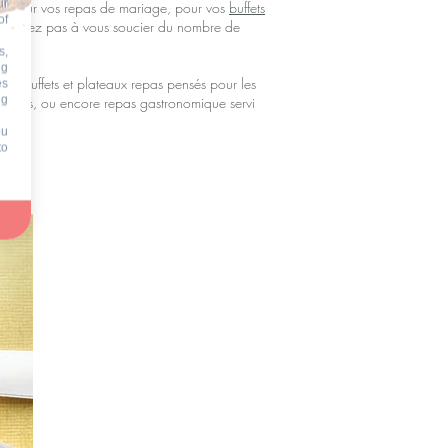
ur
tion pour vos repas de mariage, pour vos
buffets
of
ous n’avez pas à vous soucier du nombre de
s,
ng
des buffets et plateaux repas pensés pour les
es
ng
 envies, ou encore repas gastronomique servi
ou
to