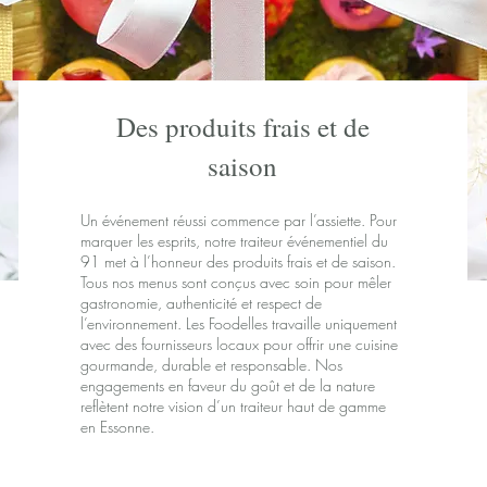
Des produits frais et de
saison
Un événement réussi commence par l’assiette. Pour
marquer les esprits, notre traiteur événementiel du
91 met à l’honneur des produits frais et de saison.
Tous nos menus sont conçus avec soin pour mêler
gastronomie, authenticité et respect de
l’environnement. Les Foodelles travaille uniquement
avec des fournisseurs locaux pour offrir une cuisine
gourmande, durable et responsable. Nos
engagements en faveur du goût et de la nature
reflètent notre vision d’un traiteur haut de gamme
en Essonne.