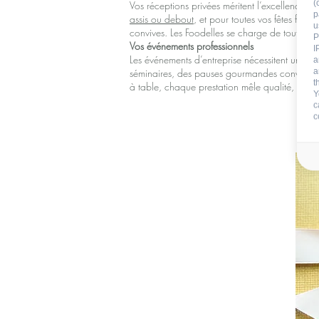
(
Vos réceptions privées méritent l’excellence.
p
assis ou debout
, et pour toutes vos fêtes fam
u
convives. Les Foodelles se charge de tout pou
P
Vos événements professionnels
I
Les événements d’entreprise nécessitent un tra
a
a
séminaires, des pauses gourmandes conviviales
t
à table, chaque prestation mêle qualité, créativ
Y
c
c