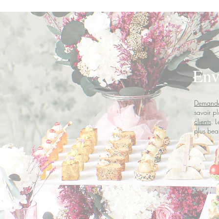
Env
Demande
savoir pl
clients
. 
plus bea