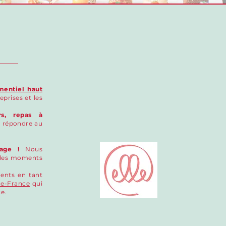
mentiel haut
eprises et les
ers, repas à
r répondre au
age !
Nous
 des moments
ents en tant
-de-France
qui
ce.