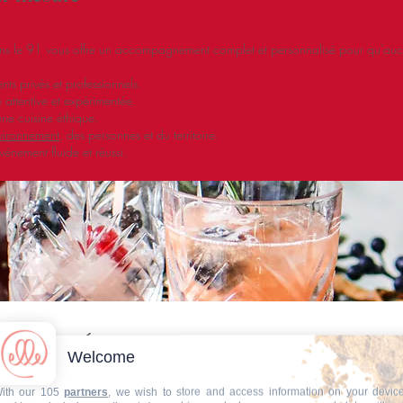
ans le 91 vous offre un accompagnement complet et personnalisé pour qu’aucun
s privés et professionnels.
attentive et expérimentée.
ne cuisine éthique.
vironnement
, des personnes et du territoire.
énement fluide et réussi.
 Tous Vos Événements
Welcome
ith our 105
partners
, we wish to store and access information on your devic