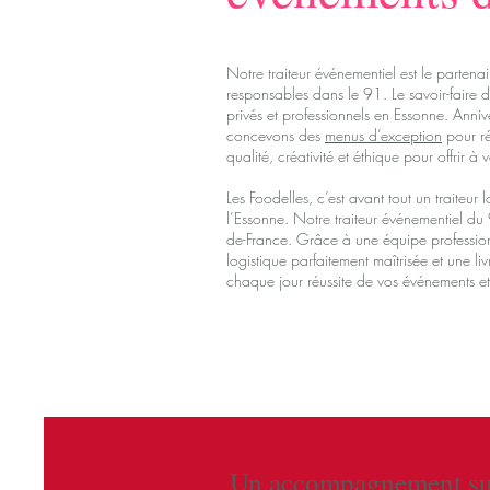
Notre traiteur événementiel est le partena
responsables dans le 91. Le savoir-faire
privés et professionnels en Essonne. Annive
concevons des
menus d’exception
pour ré
qualité, créativité et éthique pour offrir à
Les Foodelles, c’est avant tout un traiteur
l’Essonne. Notre traiteur événementiel du
de-France. Grâce à une équipe professi
logistique parfaitement maîtrisée et une
chaque jour réussite de vos événements et v
Un accompagnement su