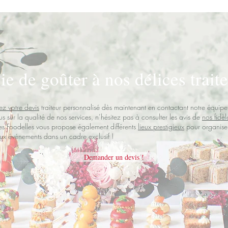
ie de goûter à nos délices traite
z votre devis
traiteur personnalisé dès maintenant en contactant notre équipe
us sur la qualité de nos services, n’hésitez pas à consulter les avis de
nos fidèl
Les Foodelles vous propose également différents
lieux prestigieux
pour organise
ux événements dans un cadre exclusif !
Demander un devis !