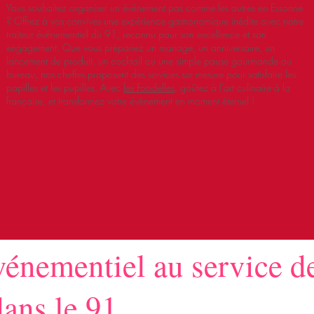
Vous souhaitez organiser un événement pas comme les autres en Essonne
? Offrez à vos convives une expérience gastronomique inédite avec notre
traiteur événementiel du 91, reconnu pour son excellence et son
engagement. Que vous prépariez un mariage, un anniversaire, un
lancement de produit, un cocktail ou une simple pause gourmande au
bureau, nos cheffes proposent des services sur mesure pour satisfaire les
papilles et les pupilles. Avec
les Foodelles
, goûtez à l’art culinaire à la
française, et transformez votre événement en moment éternel !
vénementiel au service d
ans le 91