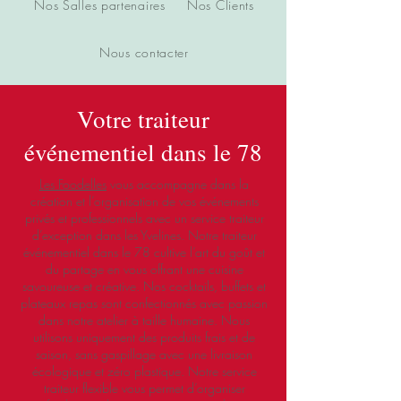
Nos Salles partenaires
Nos Clients
Nous contacter
Votre traiteur
événementiel dans le 78
Les Foodelles
vous accompagne dans la
création et l’organisation de vos événements
privés et professionnels avec un service traiteur
d’exception dans les Yvelines. Notre traiteur
événementiel dans le 78 cultive l’art du goût et
du partage en vous offrant une cuisine
savoureuse et créative. Nos cocktails, buffets et
plateaux repas sont confectionnés avec passion
dans notre atelier à taille humaine. Nous
utilisons uniquement des produits frais et de
saison, sans gaspillage avec une livraison
écologique et zéro plastique. Notre service
traiteur flexible vous permet d’organiser