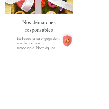
Nos démarches
responsables
Les Foodelles est engagé dans
une démarche éco
responsable. Notre équipe
utilise des emballages
recyclables, valorise les
déchets, et sélectionne des
produits locaux et de saison.
Nous avons à cœur de
travailler chaque jour dans le
respect de l’environnement et
des personnes. Avec notre
service de livraison traiteur
écologique dans toute l’Ile-de-
France, organisez des
événements plus responsables
tout en dégustant des recettes