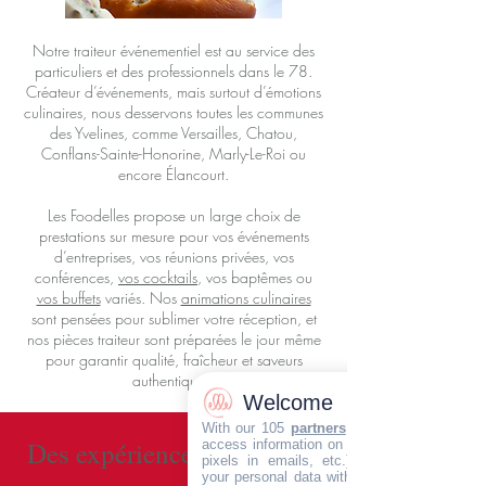
Notre traiteur événementiel est au service des
particuliers et des professionnels dans le 78.
Créateur d’événements, mais surtout d’émotions
culinaires, nous desservons toutes les communes
des Yvelines, comme Versailles, Chatou,
Conflans-Sainte-Honorine, Marly-Le-Roi ou
encore Élancourt.
Les Foodelles propose un large choix de
prestations sur mesure pour vos événements
d’entreprises, vos réunions privées, vos
conférences,
vos cocktails
, vos baptêmes ou
vos buffets
variés. Nos
animations culinaires
sont pensées pour sublimer votre réception, et
nos pièces traiteur sont préparées le jour même
pour garantir qualité, fraîcheur et saveurs
authentiques.
Welcome
With our 105
partners
, we wish to store a
Des expériences gustatives
access information on your devices (cookie
pixels in emails, etc.), combine and sha
your personal data with our partners, wheth