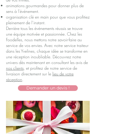
animations gourmandes pour donner plus de
sens à l’événement.
organisation clé en main pour que vous profitiez
pleinement de l’instant.
Derrière tous les événements réussis se trouve
une équipe motivée et passionnée. Chez les
Foodelles, nous mettons notre savoir-faire au
service de vos envies. Avec notre service traiteur
dans les Yvelines, chaque idée se transforme en
une réception inoubliable. Découvrez notre
univers dès maintenant en consultant les avis de
nos clients
, et profitez de notre service de
livraison directement sur le
lieu de votre
réception
.
Demander un devis !